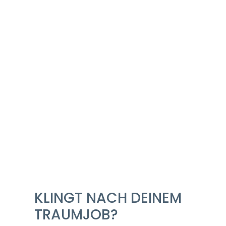
Kinderbetreuung u.v.m.
Gemeinsam Wachsen – wir bieten Dir ein Umfeld, 
Individuell weiterentwickeln – wir bieten Dir reg
Schulungen an, die Dich die Karriereleiter immer 
ein dynamisches Team mit Lust auf kreative Ide
Erholungs- & Wintersportort | zahlreiche Sport- & 
Haustür
KLINGT NACH DEINEM
TRAUMJOB?