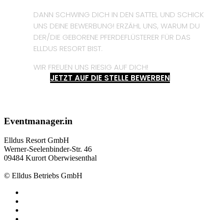
DANN SCHWING DICH IN DEN SATTEL UND SCHICK
UNS DEINE BEWERBUNG! ERZÄHL UNS, WARUM DU
DER/DIE GEBORENE PFERDEFLÜSTERER FÜR DAS
ELLDUS RESORT BIST.
WIR FREUEN UNS RIESIG AUF DICH!
JETZT AUF DIE STELLE BEWERBEN
Eventmanager.in
Elldus Resort GmbH
Werner-Seelenbinder-Str. 46
09484 Kurort Oberwiesenthal
© Elldus Betriebs GmbH